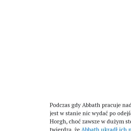
Podczas gdy Abbath pracuje n
jest w stanie nic wydać po odej
Horgh, choć zawsze w dużym st
twierdzą, że
Abbath ukradł ich 