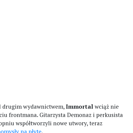
ad drugim wydawnictwem,
Immortal
wciąż nie
ściu frontmana. Gitarzysta Demonaz i perkusista
opniu współtworzyli nowe utwory, teraz
pomysły na płytę
.