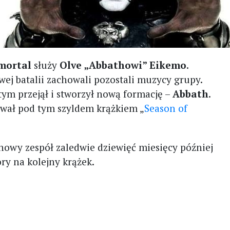
mortal
służy
Olve „Abbathowi” Eikemo
.
ej batalii zachowali pozostali muzycy grupy.
tym przejął i stworzył nową formację –
Abbath
.
ował pod tym szyldem krążkiem „
Season of
nowy zespół zaledwie dziewięć miesięcy później
ory na kolejny krążek.