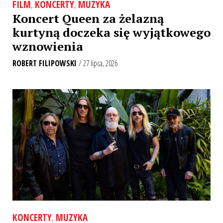
FILM
,
KONCERTY
,
MUZYKA
Koncert Queen za żelazną
kurtyną doczeka się wyjątkowego
wznowienia
ROBERT FILIPOWSKI
/ 27 lipca, 2026
KONCERTY
,
MUZYKA