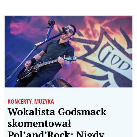
KONCERTY
,
MUZYKA
Wokalista Godsmack
skomentował
Pol’and’Rock: Nigdy