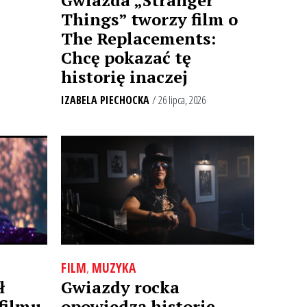
Things” tworzy film o
The Replacements:
Chcę pokazać tę
historię inaczej
IZABELA PIECHOCKA
/ 26 lipca, 2026
FILM
,
MUZYKA
ł
Gwiazdy rocka
filmu
opowiedzą historię