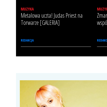
MUZYKA
MUZY
Metalowa uczta! Judas Priest na
Zmar
Torwarze [GALERIA]
wspó
REDAKCJA
REDAKC