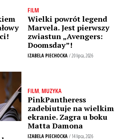
FILM
kiem
Wielki powrót legend
ałowy
Marvela. Jest pierwszy
ci!
zwiastun „Avengers:
Doomsday”!
IZABELA PIECHOCKA
/ 20 lipca, 2026
FILM
,
MUZYKA
PinkPantheress
zadebiutuje na wielkim
ekranie. Zagra u boku
Matta Damona
IZABELA PIECHOCKA
/ 14 lipca, 2026