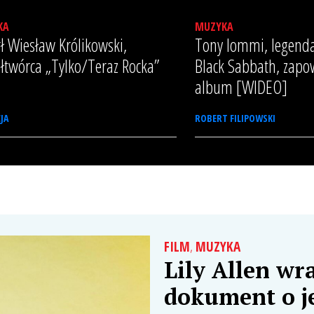
KA
MUZYKA
ł Wiesław Królikowski,
Tony Iommi, legenda
łtwórca „Tylko/Teraz Rocka”
Black Sabbath, zap
album [WIDEO]
JA
ROBERT FILIPOWSKI
FILM
,
MUZYKA
Lily Allen wr
dokument o je