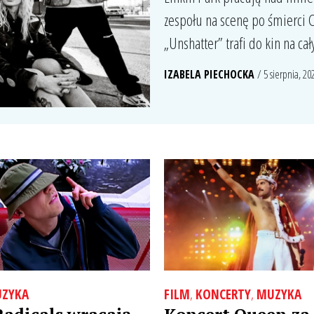
zespołu na scenę po śmierci 
„Unshatter” trafi do kin na ca
IZABELA PIECHOCKA
/ 5 sierpnia, 20
ZYKA
FILM
,
KONCERTY
,
MUZYKA
adicals wracają
Koncert Queen za