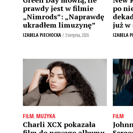
prawdy jest w filmie
po ni
„Nimrods”: „Naprawdę
dekad
ukradłem limuzynę”
już w 
IZABELA PIECHOCKA
/ 3 sierpnia, 2026
IZABELA P
FILM
,
MUZYKA
FILM
Charli XCX pokazała
Johnn
film do nowego albumu.
Scroo