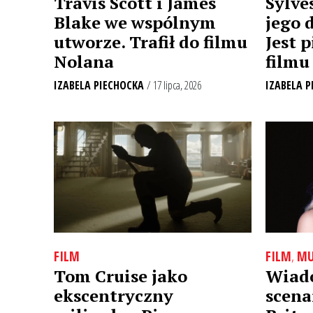
Travis Scott i James
Sylves
Blake we wspólnym
jego 
utworze. Trafił do filmu
Jest 
Nolana
filmu
IZABELA PIECHOCKA
/ 17 lipca, 2026
IZABELA P
FILM
,
MU
FILM
Wiado
Tom Cruise jako
scena
ekscentryczny