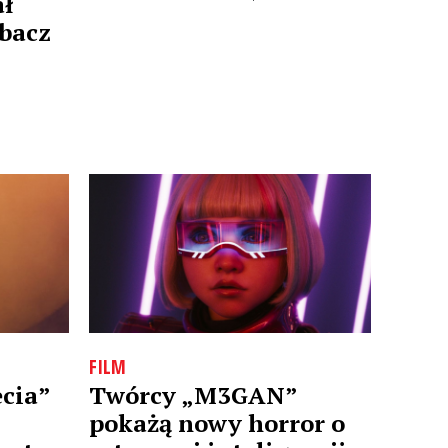
ał
obacz
FILM
ecia”
Twórcy „M3GAN”
pokażą nowy horror o