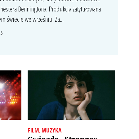
Chestera Benningtona. Produkcja zatytułowana
łym świecie we wrześniu. Za...
26
FILM
,
MUZYKA
Gwiazda „Stranger