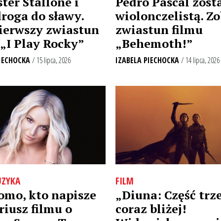
ter Stallone i
Pedro Pascal zost
droga do sławy.
wiolonczelistą. Z
pierwszy zwiastun
zwiastun filmu
 „I Play Rocky”
„Behemoth!”
IECHOCKA
/ 15 lipca, 2026
IZABELA PIECHOCKA
/ 14 lipca, 2026
ZYKA
FILM
mo, kto napisze
„Diuna: Część trz
riusz filmu o
coraz bliżej!