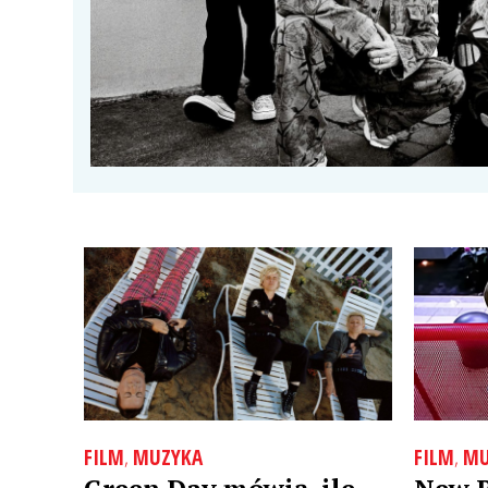
FILM
,
MUZYKA
FILM
,
MU
Green Day mówią, ile
New R