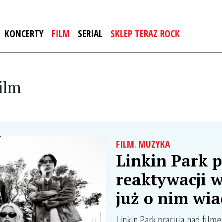
KONCERTY
FILM
SERIAL
SKLEP TERAZ ROCK
Film
FILM
,
MUZYKA
Linkin Park p
reaktywacji w
już o nim wi
Linkin Park pracują nad fil