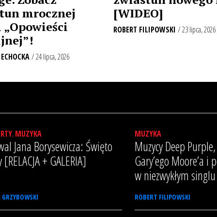
[WIDEO]
tun mrocznej
i „Opowieści
ROBERT FILIPOWSKI
/ 23 lipca, 2026
jnej”!
IECHOCKA
/ 24 lipca, 2026
ERTY
,
MUZYKA
MUZYKA
wal Jana Borysewicza: Święto
Muzycy Deep Purple, 
ry [RELACJA + GALERIA]
Gary’ego Moore’a i p
w niezwykłym singlu
Ł GRZYBOWSKI
ROBERT FILIPOWSKI