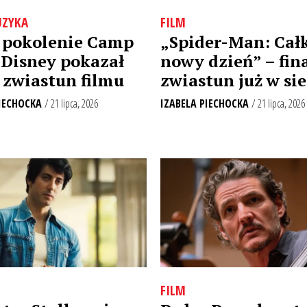
ZYKA
FILM
 pokolenie Camp
„Spider-Man: Cał
 Disney pokazał
nowy dzień” – fin
 zwiastun filmu
zwiastun już w sie
IECHOCKA
/ 21 lipca, 2026
IZABELA PIECHOCKA
/ 21 lipca, 2026
FILM