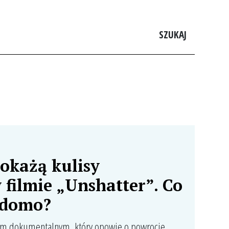
SZUKAJ
okażą kulisy
 filmie „Unshatter”. Co
adomo?
mem dokumentalnym, który opowie o powrocie