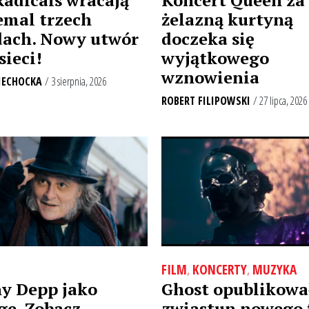
emal trzech
żelazną kurtyną
ach. Nowy utwór
doczeka się
sieci!
wyjątkowego
wznowienia
IECHOCKA
/ 3 sierpnia, 2026
ROBERT FILIPOWSKI
/ 27 lipca, 2026
FILM
,
KONCERTY
,
MUZYKA
Ghost opublikowa
y Depp jako
zwiastun nowego 
ge. Zobacz