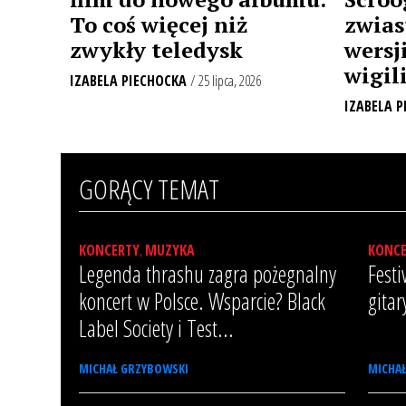
To coś więcej niż
zwias
zwykły teledysk
wersj
wigili
IZABELA PIECHOCKA
/ 25 lipca, 2026
IZABELA P
GORĄCY TEMAT
KONCERTY
,
MUZYKA
KONC
Legenda thrashu zagra pożegnalny
Festi
koncert w Polsce. Wsparcie? Black
gita
Label Society i Test...
MICHAŁ GRZYBOWSKI
MICHA