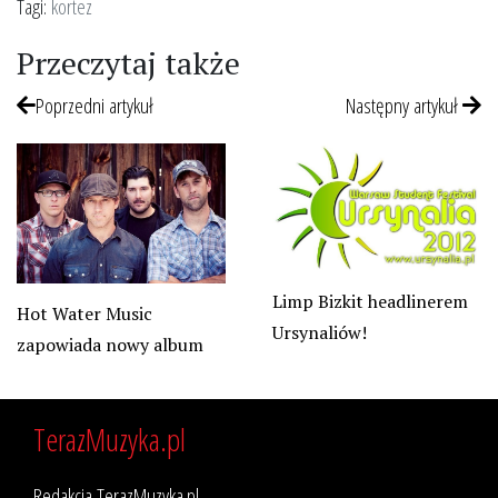
Tagi:
kortez
Przeczytaj także
Poprzedni artykuł
Następny artykuł
Limp Bizkit headlinerem
Hot Water Music
Ursynaliów!
zapowiada nowy album
TerazMuzyka.pl
Redakcja TerazMuzyka.pl