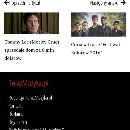
Poprzedni artykuł
Następny artykuł
Tommy Lee (Motley Crue)
Coria w trasie "Festiwal
sprzedaje dom za 6 mln
Kolorów 2016"
dolarów
TerazMuzyka.pl
Redakcja TerazMuzyka.pl
Kontakt
Reklama
Regulamin
Polityka prywatności i „cookies”