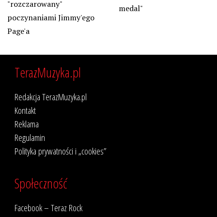
"rozczarowany"
medal"
poczynaniami Jimmy'ego
Page'a
TerazMuzyka.pl
Redakcja TerazMuzyka.pl
Kontakt
Reklama
Regulamin
Polityka prywatności i „cookies”
Społeczność
Facebook – Teraz Rock