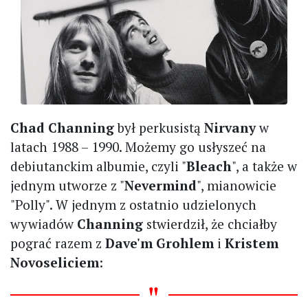
Chad Channing
był perkusistą
Nirvany
w
latach 1988 – 1990. Możemy go usłyszeć na
debiutanckim albumie, czyli "
Bleach
", a także w
jednym utworze z "
Nevermind
", mianowicie
"Polly". W jednym z ostatnio udzielonych
wywiadów
Channing
stwierdził, że chciałby
pograć razem z
Dave'm Grohlem
i
Kristem
Novoseliciem
: