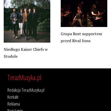
Grupa Rust supportem
przed Rival Sons
Niedługo Kaiser Chiefs w
Stodole
TerazMuzyka.pl
Redakcja TerazMuzyka.pl
Kontakt
Reklama
Regulamin