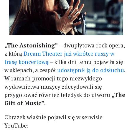
„The Astonishing”
– dwupłytowa rock opera,
z którą
Dream Theater już wkrótce ruszy w
trasę koncertową
– kilka dni temu pojawiła się
w sklepach, a zespół
udostępnił ją do odsłuchu
.
W ramach promocji tego niezwykłego
wydawnictwa muzycy zdecydowali się
przygotować również teledysk do utworu
„The
Gift of Music”
.
Obrazek właśnie pojawił się w serwisie
YouTube: