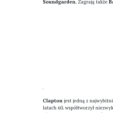
Soundgarden.
Zagrają także
B
Clapton
jest jedną z najwybitn
latach 60. współtworzył niezw