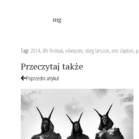
mg
Tagi:
2014
,
life festival
,
oświęcim
,
stieg larsson
,
eric clapton
,
p
Przeczytaj także
Poprzedni artykuł