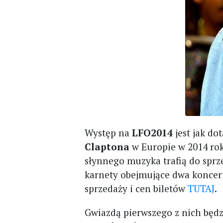
Występ na
LFO2014
jest jak d
Claptona
w Europie w 2014 rok
słynnego muzyka trafią do spr
karnety obejmujące dwa koncert
sprzedaży i cen biletów
TUTAJ
.
Gwiazdą pierwszego z nich będ