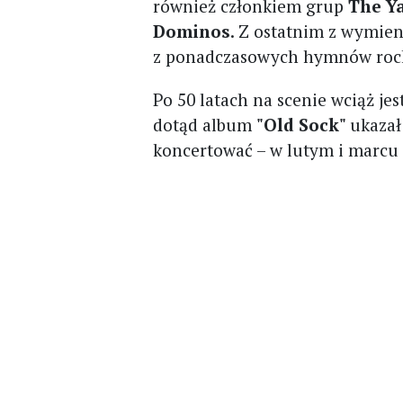
również członkiem grup
The Y
Dominos
. Z ostatnim z wymie
z ponadczasowych hymnów roc
Po 50 latach na scenie wciąż jes
dotąd album
"Old Sock"
ukazał
koncertować – w lutym i marcu 