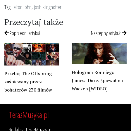
Tagi:
elton john
,
josh klinghoffer
Przeczytaj także
Poprzedni artykuł
Następny artykuł
Hologram Ronniego
Przebój The Offspring
Jamesa Dio zaśpiewał na
zaśpiewany przez
Wacken [WIDEO]
bohaterów 230 filmów
TerazMuzyka.pl
Redakcja TerazMuzyka.pl