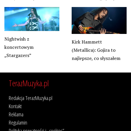
Nightwish z
Kirk Hammett
koncertowym
(Metallica): Gojira to
„Stargazers”
najlepsze, co słyszałem
TerazMuzyka.pl
Redakcja TerazMuzyka.pl
Kontakt
Reklama
Regulamin
Polityka prywatności i „cookies”