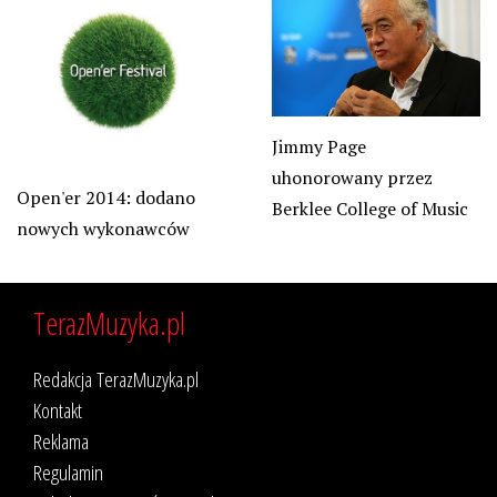
Jimmy Page
uhonorowany przez
Open'er 2014: dodano
Berklee College of Music
nowych wykonawców
TerazMuzyka.pl
Redakcja TerazMuzyka.pl
Kontakt
Reklama
Regulamin