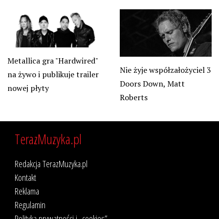
Metallica gra "Hardwired"
Nie żyje współzałożyciel 3
na żywo i publikuje trailer
Doors Down, Matt
nowej płyty
Roberts
TerazMuzyka.pl
Redakcja TerazMuzyka.pl
Kontakt
Reklama
Regulamin
Polityka prywatności i „cookies”