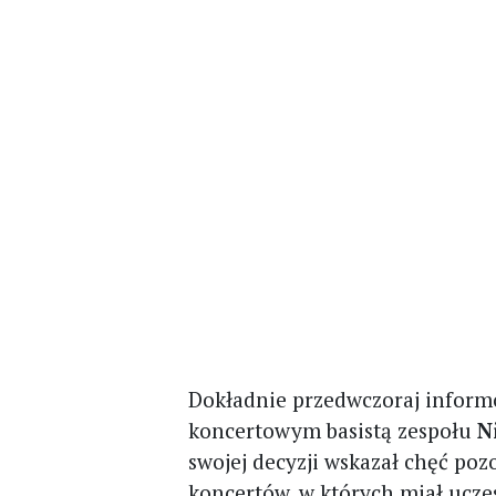
Dokładnie przedwczoraj inform
koncertowym basistą zespołu
N
swojej decyzji wskazał chęć poz
koncertów, w których miał ucze