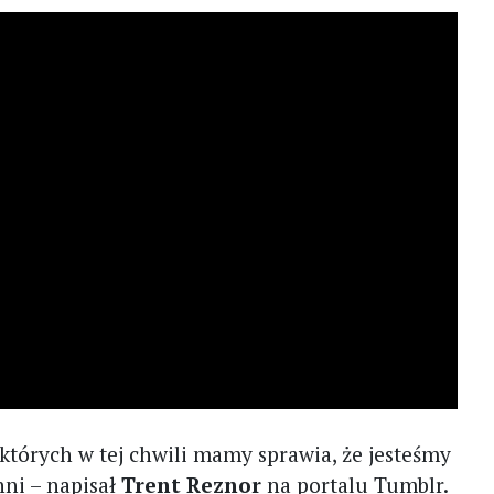
tórych w tej chwili mamy sprawia, że jesteśmy
nni – napisał
Trent Reznor
na portalu Tumblr.