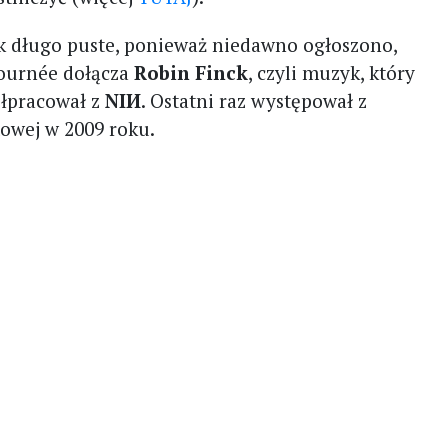
k długo puste, ponieważ niedawno ogłoszono,
tournée dołącza
Robin Finck
, czyli muzyk, który
ółpracował z
NIИ
. Ostatni raz występował z
towej w 2009 roku.