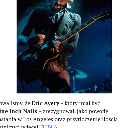
owaliśmy, że
Eric Avery
– który miał być
ine Inch Nails
– zrezygnował. Jako powody
ostania w Los Angeles oraz przytłoczenie ilością
stniczyć (więcej
TUTAJ
).