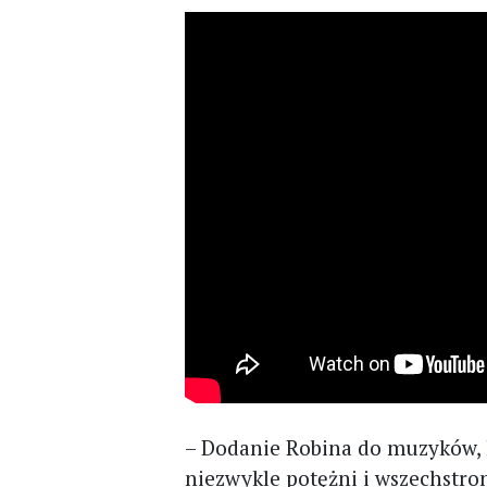
– Dodanie Robina do muzyków, k
niezwykle potężni i wszechstro