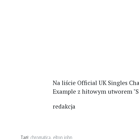
Na liście Official UK Singles C
Example z hitowym utworem "S
redakcja
Tagi:
chromatica
,
elton john