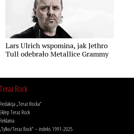
Lars Ulrich wspomina, jak Jethro
Tull odebrało Metallice Grammy
Teraz Rock
Redakcja „Teraz Rocka”
Sklep Teraz Rock
Reklama
„Tylko/Teraz Rock” – indeks 1991-2025