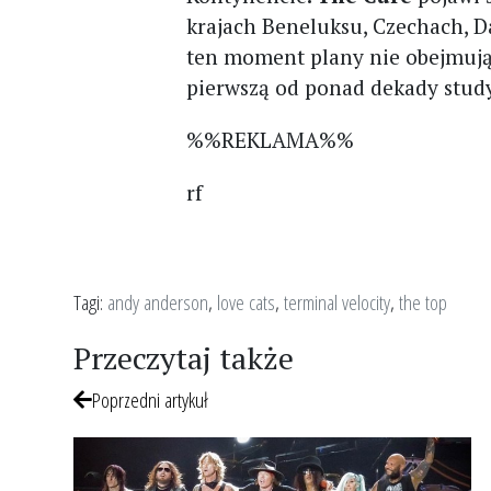
krajach Beneluksu, Czechach, Da
ten moment plany nie obejmują 
pierwszą od ponad dekady study
%%REKLAMA%%
rf
Tagi:
andy anderson
,
love cats
,
terminal velocity
,
the top
Przeczytaj także
Poprzedni artykuł