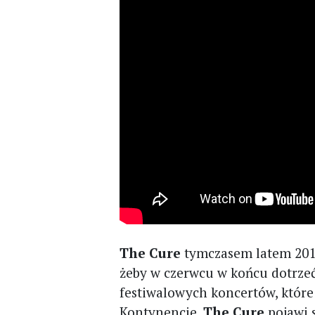
The Cure
tymczasem latem 2019
żeby w czerwcu w końcu dotrzeć
festiwalowych koncertów, które
Kontynencie
. The Cure
pojawi 