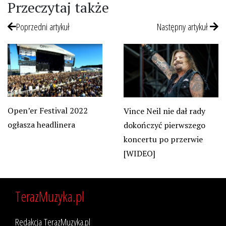
Przeczytaj także
Poprzedni artykuł
Następny artykuł
Open’er Festival 2022
Vince Neil nie dał rady
ogłasza headlinera
dokończyć pierwszego
koncertu po przerwie
[WIDEO]
TerazMuzyka.pl
Redakcja TerazMuzyka.pl