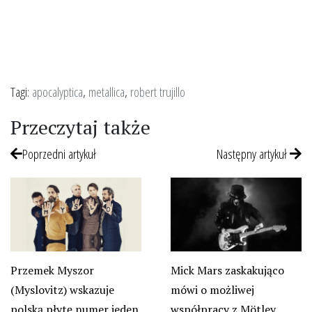
Tagi:
apocalyptica
,
metallica
,
robert trujillo
Przeczytaj także
Poprzedni artykuł
Następny artykuł
Mick Mars zaskakująco
Przemek Myszor
mówi o możliwej
(Myslovitz) wskazuje
współpracy z Mötley
polską płytę numer jeden