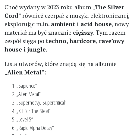
Choć wydany w 2023 roku album „
The Silver
Cord
” również czerpał z muzyki elektronicznej,
eksplorując m.in.
ambient i acid house
, nowy
materiał ma być znacznie
cięższy
. Tym razem
zespół sięga po
techno, hardcore, rave’owy
house i jungle
.
Lista utworów, które znajdą się na albumie
„
Alien Metal
”:
„Sapience”
„Alien Metal”
„Superheavy, Supercritical”
„Kill For The Steel”
„Level 5”
„Rapid Alpha Decay”