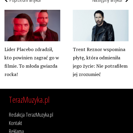
Lider Placebo zdradził,
Trent Reznor wspomina
kto powinien zagrać go w
płytę, która odmieniła
filmie. To młoda gwiazda
jego życie: Nie potrafiłem
rocka!
jej zrozumieć
TerazMuzyka.pl
Redakcja TerazMuzyka.pl
Kontakt
Reklama