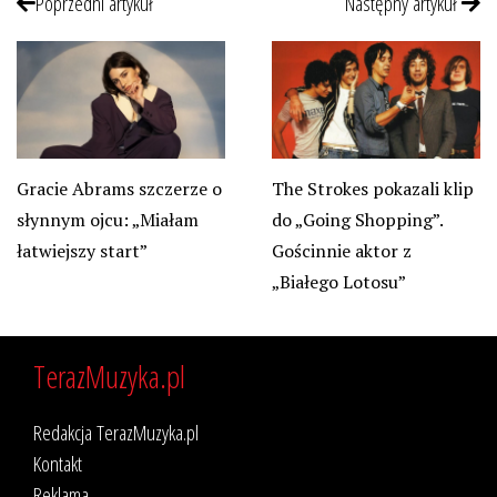
Poprzedni artykuł
Następny artykuł
Gracie Abrams szczerze o
The Strokes pokazali klip
słynnym ojcu: „Miałam
do „Going Shopping”.
łatwiejszy start”
Gościnnie aktor z
„Białego Lotosu”
TerazMuzyka.pl
Redakcja TerazMuzyka.pl
Kontakt
Reklama