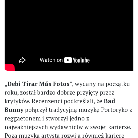
„
Debí Tirar Más Fotos
”, wydany na początku
roku, został bardzo dobrze przyjęty przez
krytyków. Recenzenci podkreślali, że
Bad
Bunny
połączył tradycyjną muzykę Portoryko z
reggaetonem i stworzył jedno z
najważniejszych wydawnictw w swojej karierze.
Poza muzyką artysta rozwija również karierę