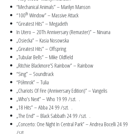
“Mechanical Animals” – Marilyn Manson
th
“100
Window” – Massive Attack
“Greatest Hits” – Megadeth
In Utero – 20Th Anniversary (Remaster)” – Nirvana
„Osiecka” – Kasia Nosowska
„Greatest Hits” – Offspring
„Tubular Bells” – Mike Oldfield
„Ritchie Blackmore’S Rainbow” – Rainbow
“Sing” – Soundtrack
“Półmrok” – Tulia
„Chariots Of Fire (Anniversary Edition)” – Vangelis
„Who’s Next” – Who 19 99 /szt. .
„18 Hits” – Abba 24 99 /szt. .
„The End” – Black Sabbath 24 99 /szt. .
„Concerto: One Night In Central Park” – Andrea Bocelli 24 99
/szt. .