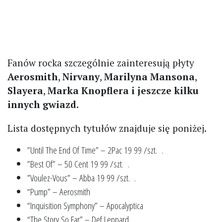
Fanów rocka szczególnie zainteresują płyty
Aerosmith
,
Nirvany
,
Marilyna Mansona
,
Slayera
,
Marka Knopflera i jeszcze kilku
innych gwiazd.
Lista dostępnych tytułów znajduje się poniżej.
”Until The End Of Time” – 2Pac 19 99 /szt. .
”Best Of” – 50 Cent 19 99 /szt. .
”Voulez-Vous” – Abba 19 99 /szt. .
“Pump” – Aerosmith
“Inquisition Symphony” – Apocalyptica
“The Story So Far” – Def Leppard