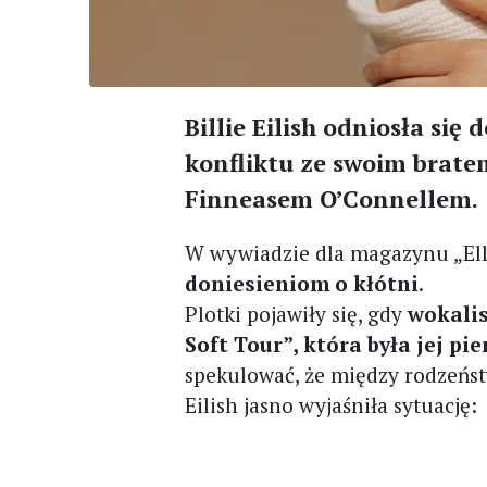
Billie Eilish odniosła si
konfliktu ze swoim brate
Finneasem O’Connellem.
W wywiadzie dla magazynu „Ell
doniesieniom o kłótni
.
Plotki pojawiły się, gdy
wokalis
Soft Tour”, która była jej pi
spekulować, że między rodzeńs
Eilish jasno wyjaśniła sytuację: