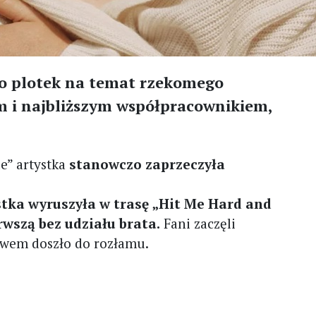
ę do plotek na temat rzekomego
m i najbliższym współpracownikiem,
e” artystka
stanowczo zaprzeczyła
tka wyruszyła w trasę „Hit Me Hard and
erwszą bez udziału brata.
Fani zaczęli
twem doszło do rozłamu.