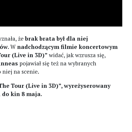
yznała, że
brak brata był dla niej
tów
. W
nadchodzącym filmie koncertowym
our (Live in 3D)”
widać, jak wzrusza się,
inneas
pojawiał się też na wybranych
 niej na scenie.
The Tour (Live in 3D)”, wyreżyserowany
 do kin 8 maja.