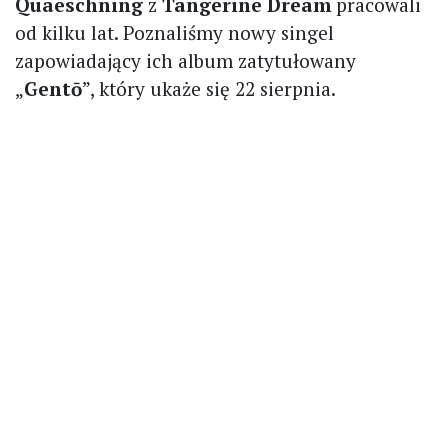
Quaeschning
z
Tangerine Dream
pracowali
od kilku lat. Poznaliśmy nowy singel
zapowiadający ich album zatytułowany
„
Gentō
”, który ukaże się 22 sierpnia.