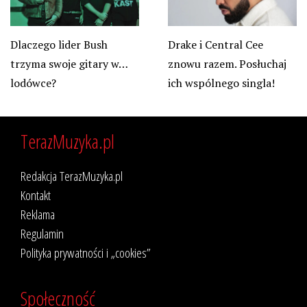
Dlaczego lider Bush
Drake i Central Cee
trzyma swoje gitary w…
znowu razem. Posłuchaj
lodówce?
ich wspólnego singla!
TerazMuzyka.pl
Redakcja TerazMuzyka.pl
Kontakt
Reklama
Regulamin
Polityka prywatności i „cookies”
Społeczność