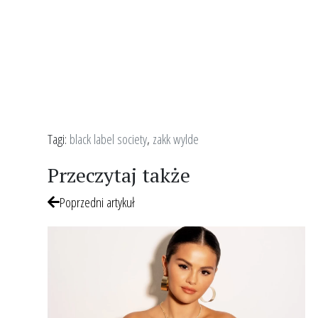
Tagi:
black label society
,
zakk wylde
Przeczytaj także
Poprzedni artykuł