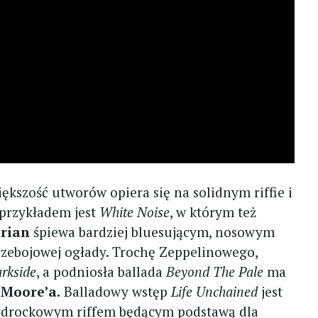
ększość utworów opiera się na solidnym riffie i
przykładem jest
White Noise
, w którym też
rian
śpiewa bardziej bluesującym, nosowym
rzebojowej ogłady. Trochę Zeppelinowego,
rkside
, a podniosła ballada
Beyond The Pale
ma
 Moore’a.
Balladowy wstęp
Life Unchained
jest
rdrockowym riffem będącym podstawą dla