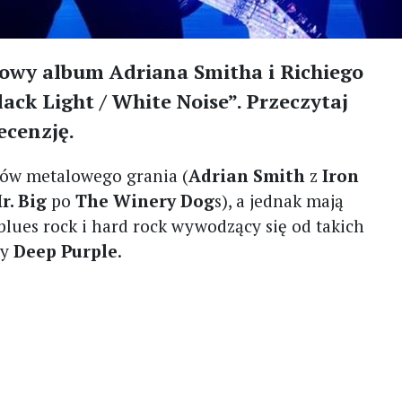
 nowy album Adriana Smitha i Richiego
ck Light / White Noise”. Przeczytaj
ecenzję.
rów metalowego grania (
Adrian Smith
z
Iron
r. Big
po
The Winery Dog
s), a jednak mają
 blues rock i hard rock wywodzący się od takich
zy
Deep Purple
.