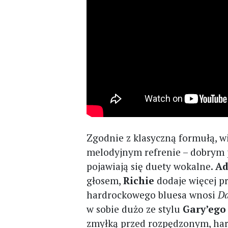
Zgodnie z klasyczną formułą, wi
melodyjnym refrenie – dobrym 
pojawiają się duety wokalne.
Ad
głosem,
Richie
dodaje więcej p
hardrockowego bluesa wnosi
Da
w sobie dużo ze stylu
Gary’ego
zmyłką przed rozpędzonym, ha