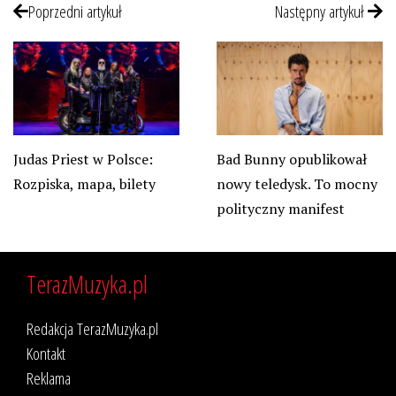
Poprzedni artykuł
Następny artykuł
Judas Priest w Polsce:
Bad Bunny opublikował
Rozpiska, mapa, bilety
nowy teledysk. To mocny
polityczny manifest
TerazMuzyka.pl
Redakcja TerazMuzyka.pl
Kontakt
Reklama