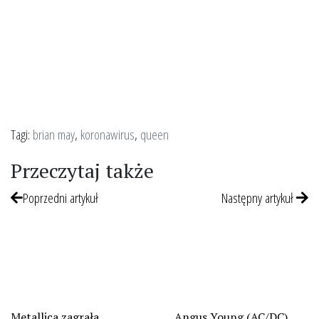
Tagi:
brian may
,
koronawirus
,
queen
Przeczytaj także
Poprzedni artykuł
Następny artykuł
Metallica zagrała
Angus Young (AC/DC)