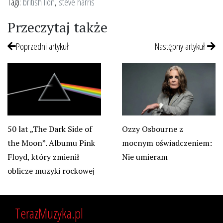
Tagi:
british lion
,
steve harris
Przeczytaj także
Poprzedni artykuł
Następny artykuł
50 lat „The Dark Side of
Ozzy Osbourne z
the Moon”. Albumu Pink
mocnym oświadczeniem:
Floyd, który zmienił
Nie umieram
oblicze muzyki rockowej
TerazMuzyka.pl