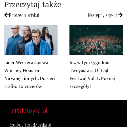
Przeczytaj także
Poprzedni artykuł
Następny artykuł
Lider Weezera śpiewa
Już w tym tygodniu
Whitney Houston,
Twoyastara Of Lajf
Nirvanę i innych. Do sieci
Festiwal Vol. 1. Poznaj
trafiło 15 coverów
szczegóły!
TerazMuzyka.pl
Redakcja TerazMuzyka.pl