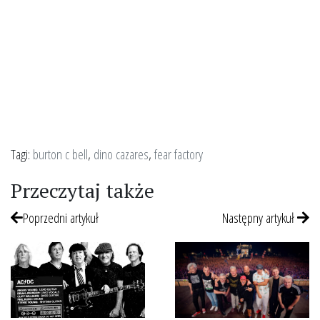
Tagi:
burton c bell
,
dino cazares
,
fear factory
Przeczytaj także
Poprzedni artykuł
Następny artykuł