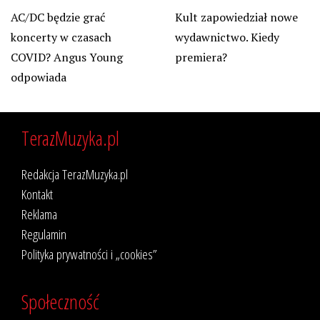
Kult zapowiedział nowe
AC/DC będzie grać
wydawnictwo. Kiedy
koncerty w czasach
premiera?
COVID? Angus Young
odpowiada
TerazMuzyka.pl
Redakcja TerazMuzyka.pl
Kontakt
Reklama
Regulamin
Polityka prywatności i „cookies”
Społeczność