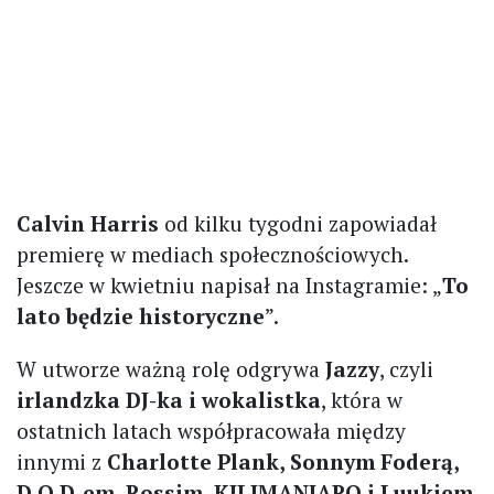
Calvin Harris
od kilku tygodni zapowiadał
premierę w mediach społecznościowych.
Jeszcze w kwietniu napisał na Instagramie: „
To
lato będzie historyczne
”.
W utworze ważną rolę odgrywa
Jazzy
, czyli
irlandzka DJ-ka i wokalistka
, która w
ostatnich latach współpracowała między
innymi z
Charlotte Plank, Sonnym Foderą,
D.O.D-em, Rossim, KILIMANJARO i Luukiem