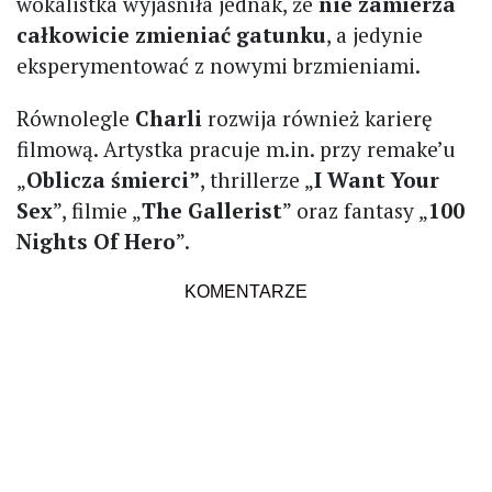
wokalistka wyjaśniła jednak, że
nie zamierza
całkowicie zmieniać gatunku
, a jedynie
eksperymentować z nowymi brzmieniami.
Równolegle
Charli
rozwija również karierę
filmową. Artystka pracuje m.in. przy remake’u
„
Oblicza śmierci”
, thrillerze „
I Want Your
Sex
”, filmie „
The Gallerist
” oraz fantasy „
100
Nights Of Hero
”.
KOMENTARZE