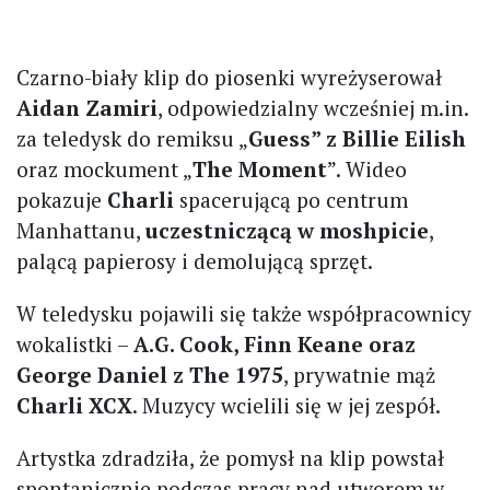
Czarno-biały klip do piosenki wyreżyserował
Aidan Zamiri
, odpowiedzialny wcześniej m.in.
za teledysk do remiksu „
Guess” z Billie Eilish
oraz mockument „
The Moment
”. Wideo
pokazuje
Charli
spacerującą po centrum
Manhattanu,
uczestniczącą w moshpicie
,
palącą papierosy i demolującą sprzęt.
W teledysku pojawili się także współpracownicy
wokalistki –
A.G. Cook, Finn Keane oraz
George Daniel z The 1975
, prywatnie mąż
Charli XCX
. Muzycy wcielili się w jej zespół.
Artystka zdradziła, że pomysł na klip powstał
spontanicznie podczas pracy nad utworem w