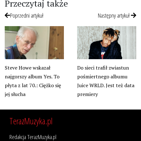
Przeczytaj także
Poprzedni artykuł
Następny artykuł
Steve Howe wskazał
Do sieci trafił zwiastun
najgorszy album Yes. To
pośmiertnego albumu
płyta z lat 70.: Ciężko się
Juice WRLD. Jest też data
jej słucha
premiery
TerazMuzyka.pl
Redakcja TerazMuzyka.pl