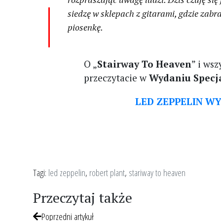
siedzę w sklepach z gitarami, gdzie zabran
piosenkę.
O „
Stairway To Heaven
” i ws
przeczytacie w
Wydaniu Specj
LED ZEPPELIN WY
Tagi:
led zeppelin
,
robert plant
,
stariway to heaven
Przeczytaj także
Poprzedni artykuł