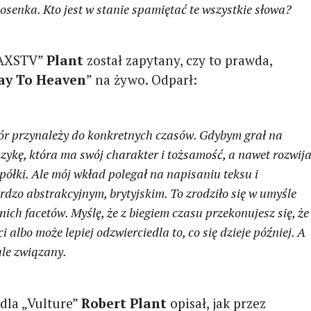
osenka. Kto jest w stanie spamiętać te wszystkie słowa?
„AXSTV”
Plant
został zapytany, czy to prawda,
ay To Heaven
” na żywo. Odparł:
utwór przynależy do konkretnych czasów. Gdybym grał na
ykę, która ma swój charakter i tożsamość, a nawet rozwij
 półki. Ale mój wkład polegał na napisaniu teksu i
rdzo abstrakcyjnym, brytyjskim. To zrodziło się w umyśle
tnich facetów. Myślę, że z biegiem czasu przekonujesz się, że
i albo może lepiej odzwierciedla to, co się dzieje później. A
cale związany.
dla „Vulture”
Robert Plant
opisał, jak przez