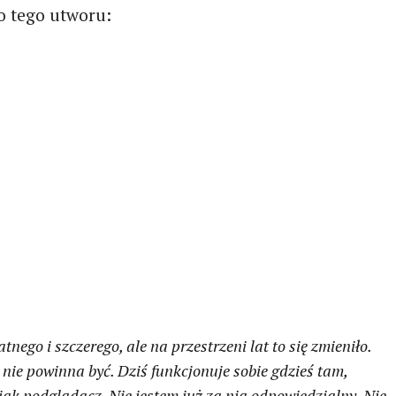
do tego utworu:
nego i szczerego, ale na przestrzeni lat to się zmieniło.
a nie powinna być. Dziś funkcjonuje sobie gdzieś tam,
 jak podglądacz. Nie jestem już za nią odpowiedzialny. Nie