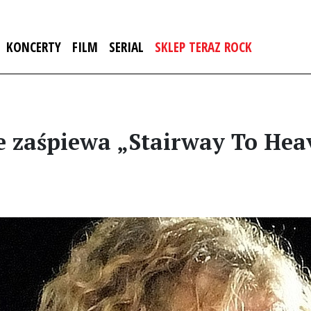
KONCERTY
FILM
SERIAL
SKLEP TERAZ ROCK
ze zaśpiewa „Stairway To He