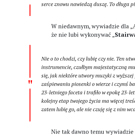
serce znowu nawiedzą duszę. To długa pi
W niedawnym, wywiadzie dla 
że nie lubi wykonywać „
Stairw
Nie o to chodzi, czy lubię czy nie. Ten 
instrumencie, czułbym majestatyczną muz
się, jak niektóre utwory muzyki z wyższej
zaśpiewaniu piosenki o wierze i czymś ba
23-letniego faceta i trafiło w epokę 23-le
kolejny etap twojego życia ma więcej treśc
zatem lubię go, ale nie czuję się z nim w
Nie tak dawno temu wywiadzie 