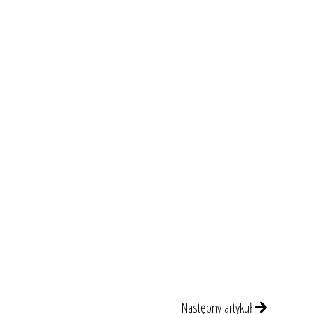
ę
Następny artykuł