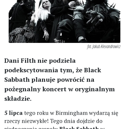
fot. Jakub Alexandrowicz
Dani Filth nie podziela
podekscytowania tym, że Black
Sabbath planuje powrócić na
pożegnalny koncert w oryginalnym
składzie.
5 lipca
tego roku w Birmingham wydarzą się
rzeczy niezwykłe! Tego dnia dojdzie do
zjednoczenia zespołu
Black Sabbath
w