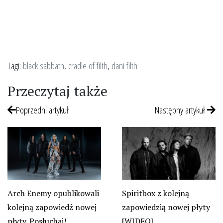
Tagi:
black sabbath
,
cradle of filth
,
dani filth
Przeczytaj także
Poprzedni artykuł
Następny artykuł
Arch Enemy opublikowali
Spiritbox z kolejną
kolejną zapowiedź nowej
zapowiedzią nowej płyty
płyty. Posłuchaj!
[WIDEO]