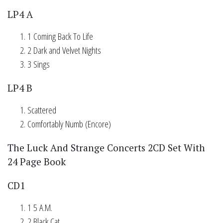
LP4 A
1 Coming Back To Life
2 Dark and Velvet Nights
3 Sings
LP4 B
Scattered
Comfortably Numb (Encore)
The Luck And Strange Concerts 2CD Set With
24 Page Book
CD1
1 5 A.M.
2 Black Cat