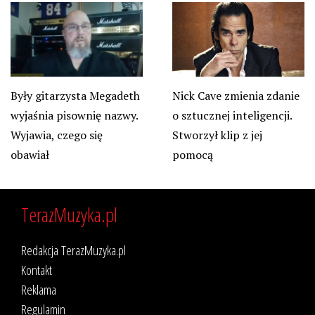
Były gitarzysta Megadeth
Nick Cave zmienia zdanie
wyjaśnia pisownię nazwy.
o sztucznej inteligencji.
Wyjawia, czego się
Stworzył klip z jej
obawiał
pomocą
TerazMuzyka.pl
Redakcja TerazMuzyka.pl
Kontakt
Reklama
Regulamin