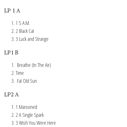
LP 1 A
1 5 A.M.
2 Black Cat
3 Luck and Strange
LP1 B
Breathe (In The Air)
Time
Fat Old Sun
LP2 A
1 Marooned
2 A Single Spark
3 Wish You Were Here