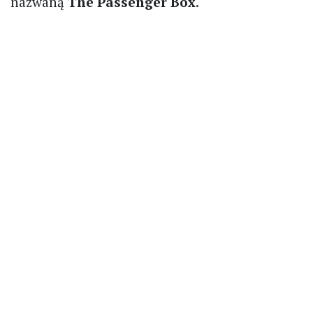
nazwaną
The Passenger Box
.