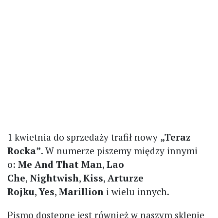
1 kwietnia do sprzedaży trafił nowy
„Teraz
Rocka”
. W numerze piszemy między innymi
o:
Me And That Man
,
Lao
Che
,
Nightwish
,
Kiss
,
Arturze
Rojku
,
Yes
,
Marillion
i wielu innych.
Pismo dostępne jest również w naszym sklepie