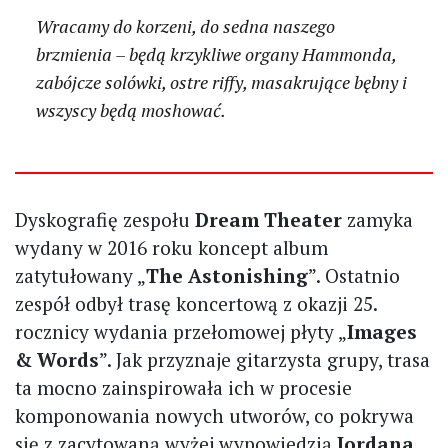
Wracamy do korzeni, do sedna naszego
brzmienia – będą krzykliwe organy Hammonda,
zabójcze solówki, ostre riffy, masakrujące bębny i
wszyscy będą moshować.
Dyskografię zespołu
Dream Theater
zamyka
wydany w 2016 roku koncept album
zatytułowany „
The Astonishing
”. Ostatnio
zespół odbył trasę koncertową z okazji 25.
rocznicy wydania przełomowej płyty „
Images
& Words
”. Jak przyznaje gitarzysta grupy, trasa
ta mocno zainspirowała ich w procesie
komponowania nowych utworów, co pokrywa
się z zacytowaną wyżej wypowiedzią
Jordana