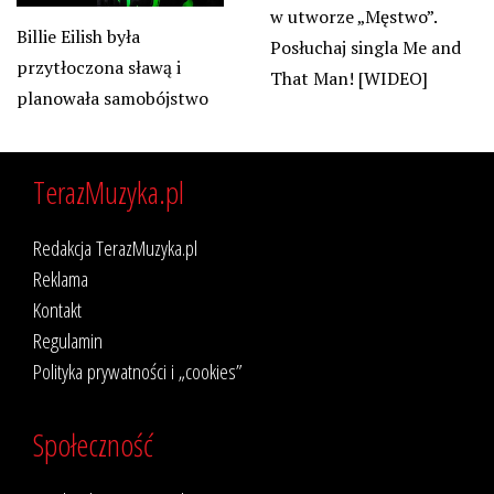
w utworze „Męstwo”.
Billie Eilish była
Posłuchaj singla Me and
przytłoczona sławą i
That Man! [WIDEO]
planowała samobójstwo
TerazMuzyka.pl
Redakcja TerazMuzyka.pl
Reklama
Kontakt
Regulamin
Polityka prywatności i „cookies”
Społeczność