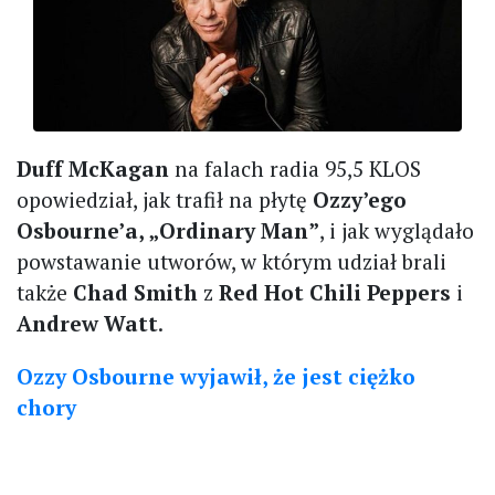
Duff McKagan
na falach radia 95,5 KLOS
opowiedział, jak trafił na płytę
Ozzy’ego
Osbourne’a, „Ordinary Man”
, i jak wyglądało
powstawanie utworów, w którym udział brali
także
Chad Smith
z
Red Hot Chili Peppers
i
Andrew Watt
.
Ozzy Osbourne wyjawił, że jest ciężko
chory