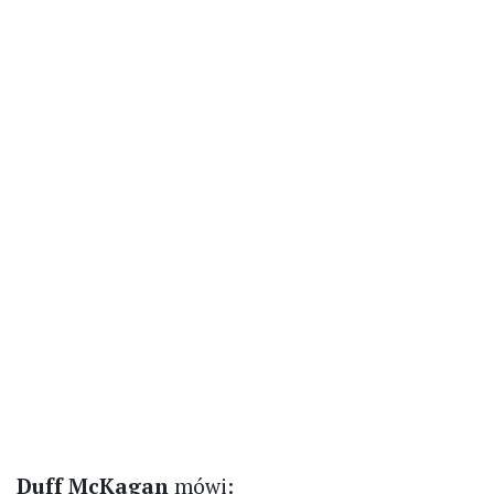
Duff McKagan
mówi: