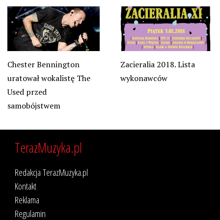
Chester Bennington
Zacieralia 2018. Lista
uratował wokalistę The
wykonawców
Used przed
samobójstwem
TerazMuzyka.pl
Redakcja TerazMuzyka.pl
Kontakt
Reklama
Regulamin