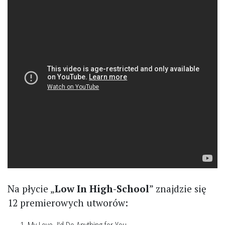
Na płycie „
Low In High-School
” znajdzie się
12 premierowych utworów:
My Love, I'd Do Anything for You