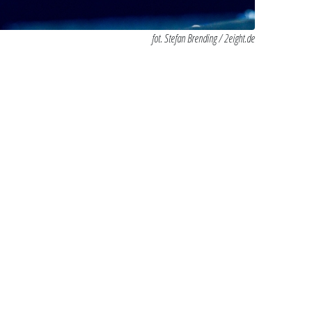
fot. Stefan Brending / 2eight.de