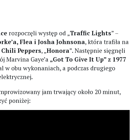
ace
rozpoczęli występ od „
Traffic Lights
” –
ke’a, Flea i Josha Johnsona
, która trafiła na
 Chili Peppers
, „
Honora
”. Następnie sięgnęli
ój Marvina Gaye’a
„Got To Give It Up” z 1977
l w obu wykonaniach, a podczas drugiego
elektrycznej.
, improwizowany jam trwający około 20 minut,
yć poniżej: