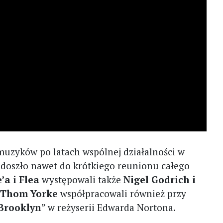
muzyków po latach wspólnej działalności w
 doszło nawet do krótkiego reunionu całego
’a i Flea
występowali także
Nigel Godrich i
i Thom Yorke
współpracowali również przy
Brooklyn
” w reżyserii Edwarda Nortona.