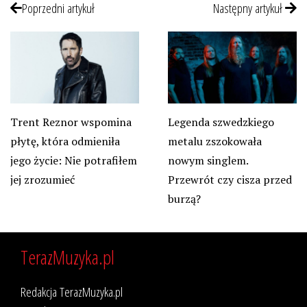
Poprzedni artykuł
Następny artykuł
Trent Reznor wspomina
Legenda szwedzkiego
płytę, która odmieniła
metalu zszokowała
jego życie: Nie potrafiłem
nowym singlem.
jej zrozumieć
Przewrót czy cisza przed
burzą?
TerazMuzyka.pl
Redakcja TerazMuzyka.pl