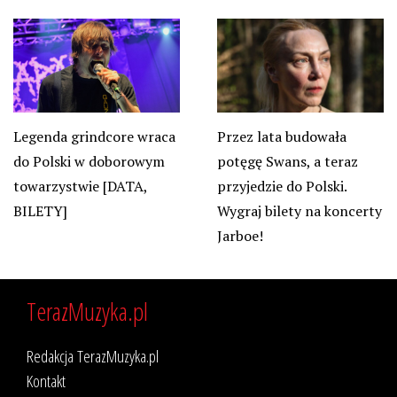
Przez lata budowała
Legenda grindcore wraca
potęgę Swans, a teraz
do Polski w doborowym
przyjedzie do Polski.
towarzystwie [DATA,
Wygraj bilety na koncerty
BILETY]
Jarboe!
TerazMuzyka.pl
Redakcja TerazMuzyka.pl
Kontakt