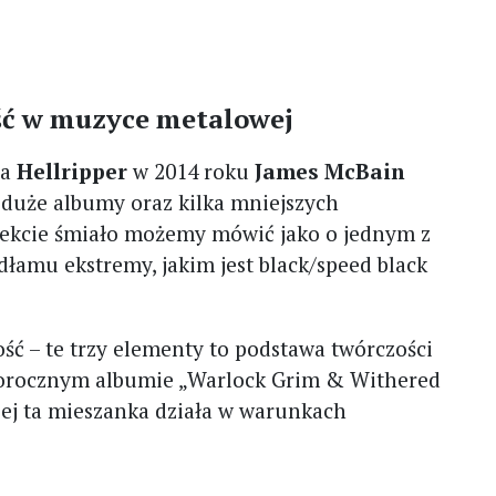
ość w muzyce metalowej
ia
Hellripper
w 2014 roku
James McBain
duże albumy oraz kilka mniejszych
jekcie śmiało możemy mówić jako o jednym z
łamu ekstremy, jakim jest black/speed black
ść – te trzy elementy to podstawa twórczości
złorocznym albumie „Warlock Grim & Withered
iej ta mieszanka działa w warunkach