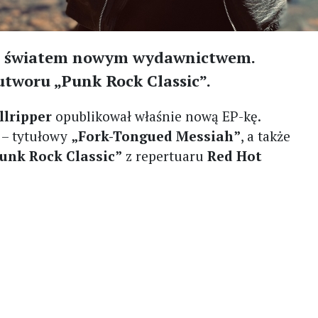
ę ze światem nowym wydawnictwem.
utworu „Punk Rock Classic”.
llripper
opublikował właśnie nową EP-kę.
y – tytułowy
„Fork-Tongued Messiah”
, a także
unk Rock Classic”
z repertuaru
Red Hot