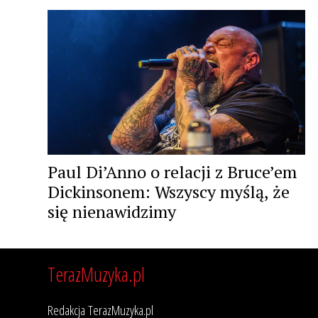
Paul Di’Anno o relacji z Bruce’em
Dickinsonem: Wszyscy myślą, że
się nienawidzimy
TerazMuzyka.pl
Redakcja TerazMuzyka.pl