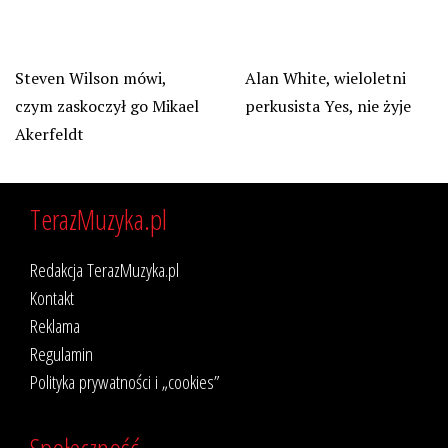
Steven Wilson mówi,
Alan White, wieloletni
czym zaskoczył go Mikael
perkusista Yes, nie żyje
Akerfeldt
TerazMuzyka.pl
Redakcja TerazMuzyka.pl
Kontakt
Reklama
Regulamin
Polityka prywatności i „cookies”
Społeczność