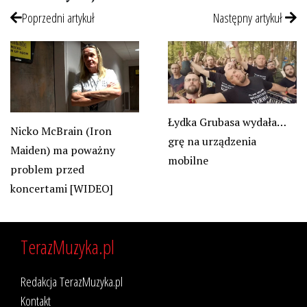
Poprzedni artykuł
Następny artykuł
Łydka Grubasa wydała…
Nicko McBrain (Iron
grę na urządzenia
Maiden) ma poważny
mobilne
problem przed
koncertami [WIDEO]
TerazMuzyka.pl
Redakcja TerazMuzyka.pl
Kontakt