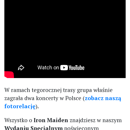
W ramach tegorocznej trasy grupa właśnie
zagrała dwa koncerty w Polsce (
zobacz naszą
fotorelację
).
Wszystko o
Iron Maiden
znajdziesz w naszym
Wydaniu Specjalnym
poświęconym