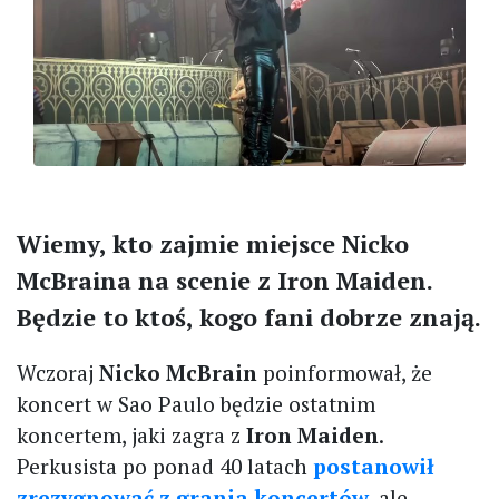
Wiemy, kto zajmie miejsce Nicko
McBraina na scenie z Iron Maiden.
Będzie to ktoś, kogo fani dobrze znają.
Wczoraj
Nicko McBrain
poinformował, że
koncert w Sao Paulo będzie ostatnim
koncertem, jaki zagra z
Iron Maiden
.
Perkusista po ponad 40 latach
postanowił
zrezygnować z grania koncertów
, ale