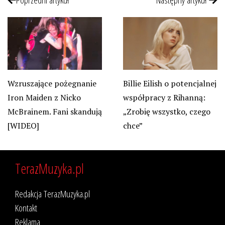
Wzruszające pożegnanie
Billie Eilish o potencjalnej
Iron Maiden z Nicko
współpracy z Rihanną:
McBrainem. Fani skandują
„Zrobię wszystko, czego
[WIDEO]
chce”
TerazMuzyka.pl
Redakcja TerazMuzyka.pl
Kontakt
Reklama