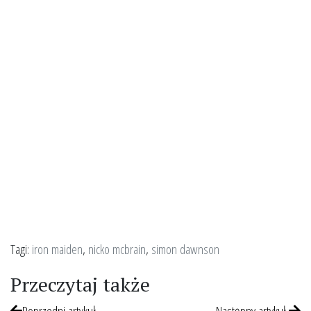
Tagi:
iron maiden
,
nicko mcbrain
,
simon dawnson
Przeczytaj także
Poprzedni artykuł
Następny artykuł