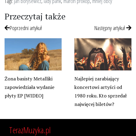
Tagi:
jan borysewicz
,
lady pank
,
marcin prokop
,
mniej obcy
Przeczytaj także
Poprzedni artykuł
Następny artykuł
Żona basisty Metalliki
Najlepiej zarabiający
zapowiedziała wydanie
koncertowi artyści od
płyty EP [WIDEO]
1980 roku. Kto sprzedał
najwięcej biletów?
TerazMuzyka.pl