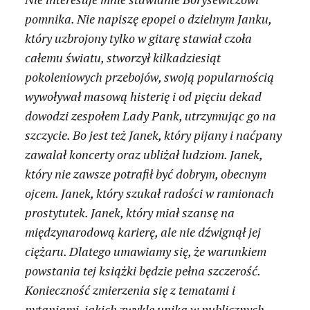
pomnika. Nie napiszę epopei o dzielnym Janku,
który uzbrojony tylko w gitarę stawiał czoła
całemu światu, stworzył kilkadziesiąt
pokoleniowych przebojów, swoją popularnością
wywoływał masową histerię i od pięciu dekad
dowodzi zespołem Lady Pank, utrzymując go na
szczycie. Bo jest też Janek, który pijany i naćpany
zawalał koncerty oraz ubliżał ludziom. Janek,
który nie zawsze potrafił być dobrym, obecnym
ojcem. Janek, który szukał radości w ramionach
prostytutek. Janek, który miał szansę na
międzynarodową karierę, ale nie dźwignął jej
ciężaru. Dlatego umawiamy się, że warunkiem
powstania tej książki będzie pełna szczerość.
Konieczność zmierzenia się z tematami i
pytaniami, jakich zwykle unika w publicznych